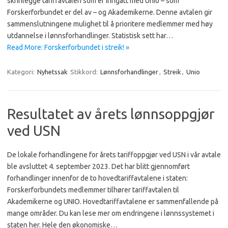
skrinlegge tariffavtalen som er inngått med Unio – som
Forskerforbundet er del av – og Akademikerne. Denne avtalen gir
sammenslutningene mulighet til å prioritere medlemmer med høy
utdannelse i lønnsforhandlinger. Statistisk sett har…
Read More: Forskerforbundet i streik! »
Kategori:
Nyhetssak
Stikkord:
Lønnsforhandlinger
,
Streik
,
Unio
Resultatet av årets lønnsoppgjør
ved USN
De lokale forhandlingene for årets tariffoppgjør ved USN i vår avtale
ble avsluttet 4. september 2023. Det har blitt gjennomført
forhandlinger innenfor de to hovedtariffavtalene i staten:
Forskerforbundets medlemmer tilhører tariffavtalen til
Akademikerne og UNIO. Hovedtariffavtalene er sammenfallende på
mange områder. Du kan lese mer om endringene i lønnssystemet i
staten her. Hele den økonomiske…