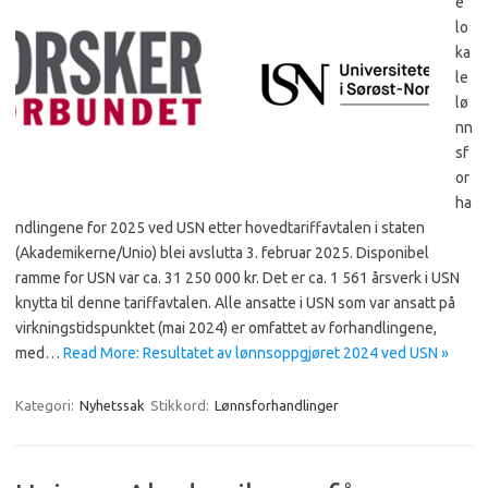
e
lo
ka
le
lø
nn
sf
or
ha
ndlingene for 2025 ved USN etter hovedtariffavtalen i staten
(Akademikerne/Unio) blei avslutta 3. februar 2025. Disponibel
ramme for USN var ca. 31 250 000 kr. Det er ca. 1 561 årsverk i USN
knytta til denne tariffavtalen. Alle ansatte i USN som var ansatt på
virkningstidspunktet (mai 2024) er omfattet av forhandlingene,
med…
Read More: Resultatet av lønnsoppgjøret 2024 ved USN »
Kategori:
Nyhetssak
Stikkord:
Lønnsforhandlinger