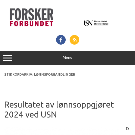
Hopp
til
innhold
Menu
STIKKORDARKIV:
LØNNSFORHANDLINGER
Resultatet av lønnsoppgjøret
2024 ved USN
D