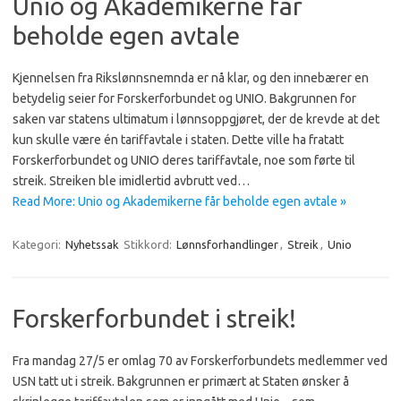
Unio og Akademikerne får
beholde egen avtale
Kjennelsen fra Rikslønnsnemnda er nå klar, og den innebærer en
betydelig seier for Forskerforbundet og UNIO. Bakgrunnen for
saken var statens ultimatum i lønnsoppgjøret, der de krevde at det
kun skulle være én tariffavtale i staten. Dette ville ha fratatt
Forskerforbundet og UNIO deres tariffavtale, noe som førte til
streik. Streiken ble imidlertid avbrutt ved…
Read More: Unio og Akademikerne får beholde egen avtale »
Kategori:
Nyhetssak
Stikkord:
Lønnsforhandlinger
,
Streik
,
Unio
Forskerforbundet i streik!
Fra mandag 27/5 er omlag 70 av Forskerforbundets medlemmer ved
USN tatt ut i streik. Bakgrunnen er primært at Staten ønsker å