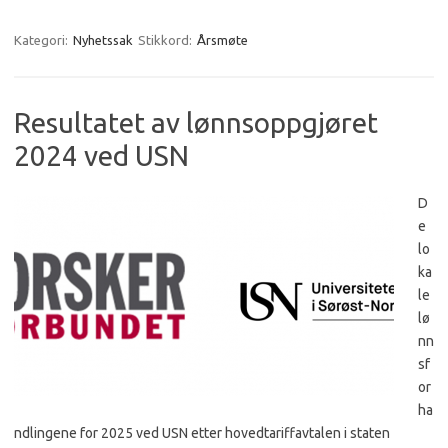
Kategori:
Nyhetssak
Stikkord:
Årsmøte
Resultatet av lønnsoppgjøret
2024 ved USN
D
e
lo
ka
le
lø
nn
sf
or
ha
ndlingene for 2025 ved USN etter hovedtariffavtalen i staten