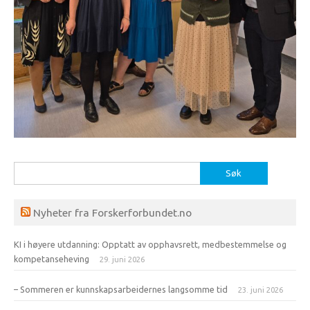
Søk
etter:
Nyheter fra Forskerforbundet.no
KI i høyere utdanning: Opptatt av opphavsrett, medbestemmelse og
kompetanseheving
29. juni 2026
– Sommeren er kunnskapsarbeidernes langsomme tid
23. juni 2026