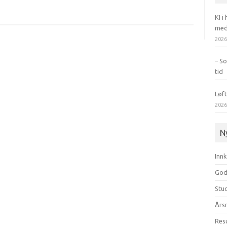
KI i
med
202
– S
tid
Løft
202
N
Innk
God 
Stud
Års
Res