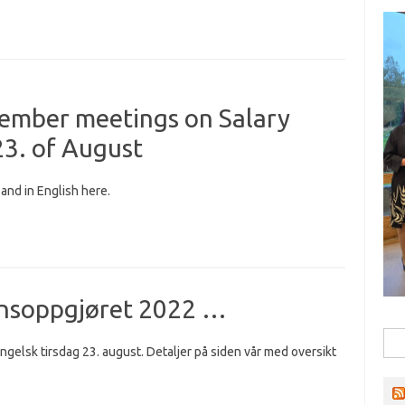
ember meetings on Salary
23. of August
and in English here.
nsoppgjøret 2022 …
Søk
lsk tirsdag 23. august. Detaljer på siden vår med oversikt
ette