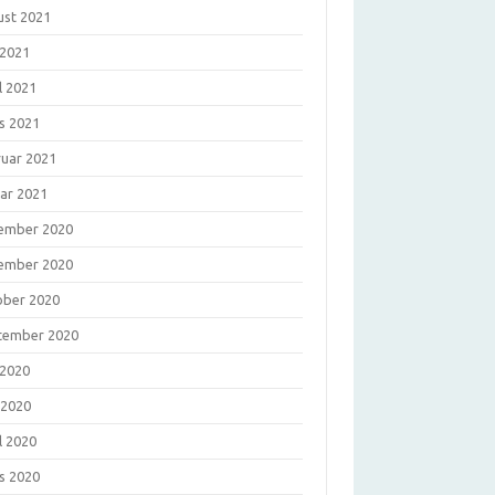
ust 2021
 2021
l 2021
s 2021
ruar 2021
uar 2021
ember 2020
ember 2020
ober 2020
tember 2020
 2020
 2020
l 2020
s 2020