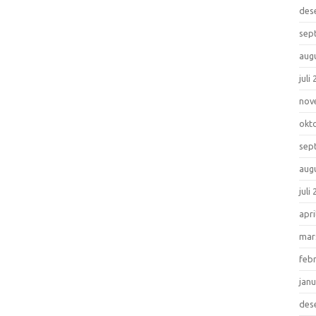
des
sep
aug
juli
nov
okt
sep
aug
juli
apri
mar
feb
jan
des