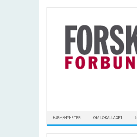
Hopp
til
innhold
HJEM/NYHETER
OM LOKALLAGET