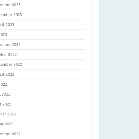
ember 2023
tember 2023
ust 2023
 2023
ember 2022
ober 2022
tember 2022
ust 2022
 2022
l 2022
s 2022
ruar 2022
uar 2022
ember 2021