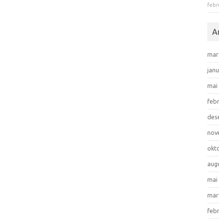
febr
A
mar
jan
mai
feb
des
nov
okt
aug
mai
mar
feb