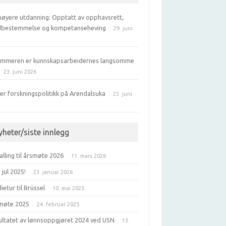
 høyere utdanning: Opptatt av opphavsrett,
bestemmelse og kompetanseheving
29. juni
6
ommeren er kunnskapsarbeidernes langsomme
23. juni 2026
er forskningspolitikk på Arendalsuka
23. juni
6
yheter/siste innlegg
alling til årsmøte 2026
11. mars 2026
jul 2025!
23. januar 2026
ietur til Brüssel
10. mai 2025
møte 2025
24. februar 2025
ultatet av lønnsoppgjøret 2024 ved USN
13.