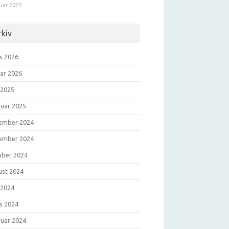
uar 2025
rkiv
s 2026
uar 2026
 2025
ruar 2025
ember 2024
ember 2024
ober 2024
ust 2024
 2024
s 2024
ruar 2024