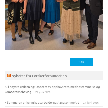
Søk
etter:
Nyheter fra Forskerforbundet.no
KI i høyere utdanning: Opptatt av opphavsrett, medbestemmelse og
kompetanseheving
29. juni 2026
– Sommeren er kunnskapsarbeidernes langsomme tid
23. juni 2026