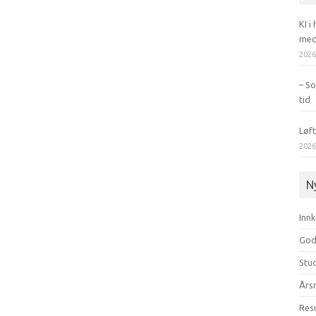
KI i
med
202
– S
tid
Løft
202
N
Innk
God 
Stud
Års
Res