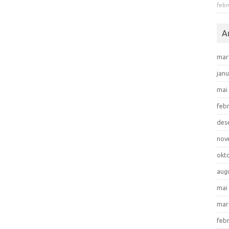
febr
A
mar
jan
mai
feb
des
nov
okt
aug
mai
mar
feb