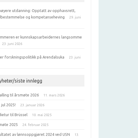
 høyere utdanning: Opptatt av opphavsrett,
bestemmelse og kompetanseheving
29. juni
6
ommeren er kunnskapsarbeidernes langsomme
23. juni 2026
er forskningspolitikk på Arendalsuka
23. juni
6
yheter/siste innlegg
alling til årsmøte 2026
11. mars 2026
jul 2025!
23. januar 2026
ietur til Brüssel
10. mai 2025
møte 2025
24. februar 2025
ultatet av lønnsoppgjøret 2024 ved USN
13.