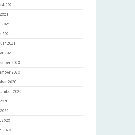
ust 2021
 2021
l 2021
s 2021
ruar 2021
uar 2021
ember 2020
ember 2020
ober 2020
tember 2020
 2020
 2020
l 2020
s 2020