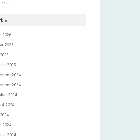
uar 2025
rkiv
s 2026
uar 2026
 2025
ruar 2025
ember 2024
ember 2024
ober 2024
ust 2024
 2024
s 2024
ruar 2024