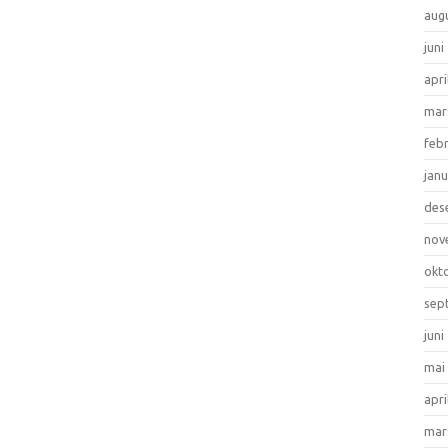
aug
juni
apri
mar
feb
jan
des
nov
okt
sep
juni
mai
apri
mar