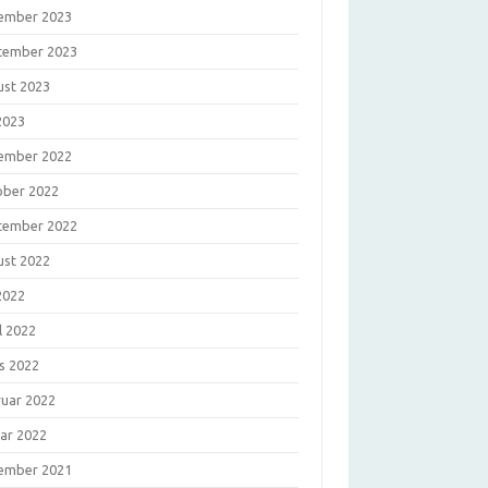
ember 2023
tember 2023
ust 2023
 2023
ember 2022
ober 2022
tember 2022
ust 2022
 2022
l 2022
s 2022
ruar 2022
uar 2022
ember 2021