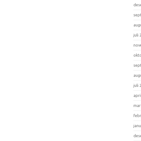
des
sep
aug
juli
nov
okt
sep
aug
juli
apri
mar
feb
jan
des