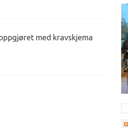
oppgjøret med kravskjema
Søk
ette