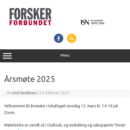
Hopp
til
innhold
Menu
Årsmøte 2025
Av
Urd Vindenes
|
24. februar 2025
Velkommen til årsmøte i lokallaget onsdag 12. mars kl. 14-16 på
Zoom.
Møtelenke er sendt ut i Outlook, og innkalling og sakspapirer finner