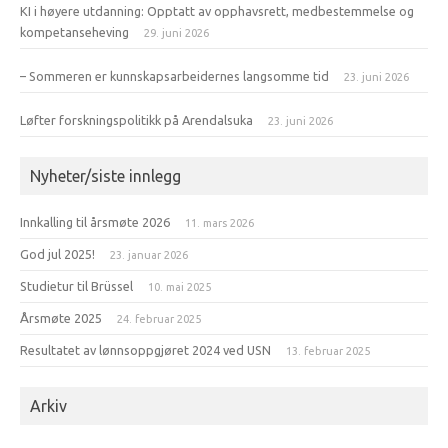
KI i høyere utdanning: Opptatt av opphavsrett, medbestemmelse og
kompetanseheving
29. juni 2026
– Sommeren er kunnskapsarbeidernes langsomme tid
23. juni 2026
Løfter forskningspolitikk på Arendalsuka
23. juni 2026
Nyheter/siste innlegg
Innkalling til årsmøte 2026
11. mars 2026
God jul 2025!
23. januar 2026
Studietur til Brüssel
10. mai 2025
Årsmøte 2025
24. februar 2025
Resultatet av lønnsoppgjøret 2024 ved USN
13. februar 2025
Arkiv