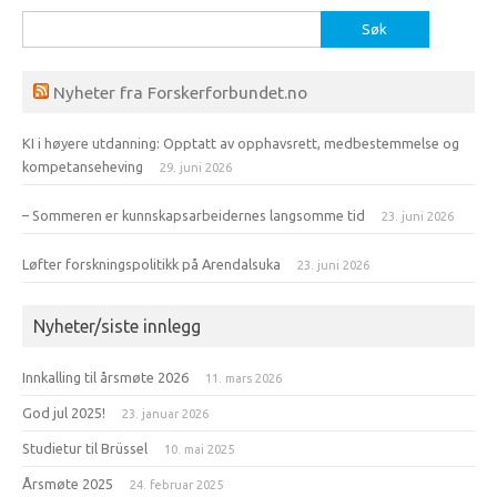
Søk
etter:
Nyheter fra Forskerforbundet.no
KI i høyere utdanning: Opptatt av opphavsrett, medbestemmelse og
kompetanseheving
29. juni 2026
– Sommeren er kunnskapsarbeidernes langsomme tid
23. juni 2026
Løfter forskningspolitikk på Arendalsuka
23. juni 2026
Nyheter/siste innlegg
Innkalling til årsmøte 2026
11. mars 2026
God jul 2025!
23. januar 2026
Studietur til Brüssel
10. mai 2025
Årsmøte 2025
24. februar 2025