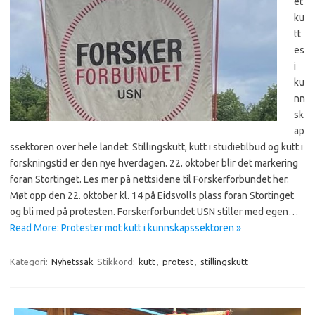
et
ku
tt
es
i
ku
nn
sk
ap
ssektoren over hele landet: Stillingskutt, kutt i studietilbud og kutt i
forskningstid er den nye hverdagen. 22. oktober blir det markering
foran Stortinget. Les mer på nettsidene til Forskerforbundet her.
Møt opp den 22. oktober kl. 14 på Eidsvolls plass foran Stortinget
og bli med på protesten. Forskerforbundet USN stiller med egen…
Read More: Protester mot kutt i kunnskapssektoren »
Kategori:
Nyhetssak
Stikkord:
kutt
,
protest
,
stillingskutt