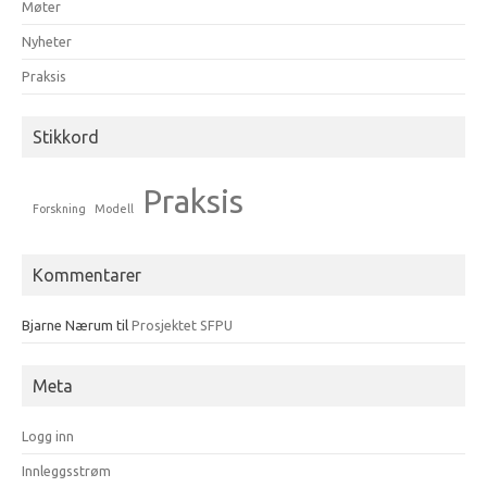
Møter
Nyheter
Praksis
Stikkord
Praksis
Forskning
Modell
Kommentarer
Bjarne Nærum
til
Prosjektet SFPU
Meta
Logg inn
Innleggsstrøm