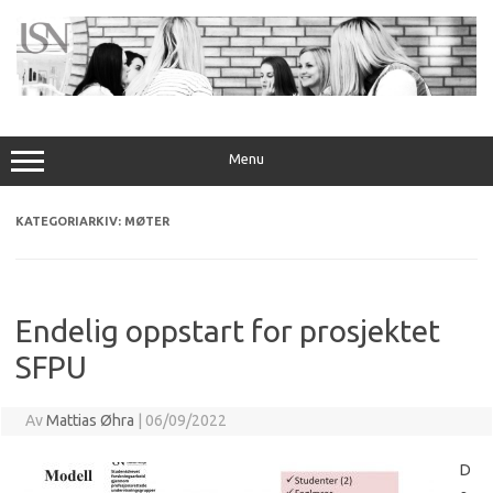
Hopp
til
innhold
Menu
KATEGORIARKIV:
MØTER
Endelig oppstart for prosjektet
SFPU
Av
Mattias Øhra
|
06/09/2022
D