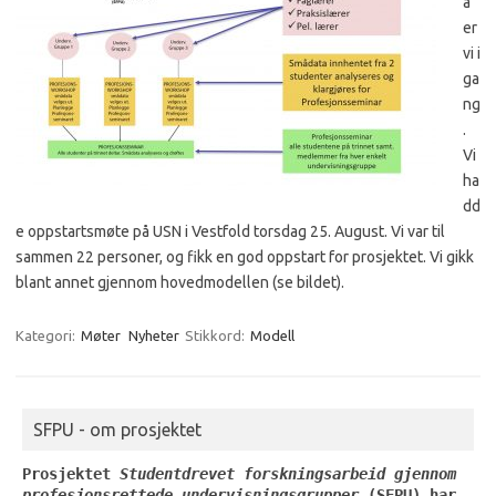
a
er
vi i
ga
ng
.
Vi
ha
dd
e oppstartsmøte på USN i Vestfold torsdag 25. August. Vi var til
sammen 22 personer, og fikk en god oppstart for prosjektet. Vi gikk
blant annet gjennom hovedmodellen (se bildet).
Kategori:
Møter
Nyheter
Stikkord:
Modell
SFPU - om prosjektet
Prosjektet 
Studentdrevet forskningsarbeid gjennom 
profesjonsrettede undervisningsgrupper
 (SFPU) har 